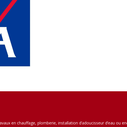
ravaux en chauffage, plomberie, installation d’adoucisseur d’eau ou