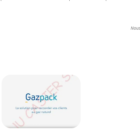
iquer sur le texte). Nous occupons de l’ensem
unnamed (1)