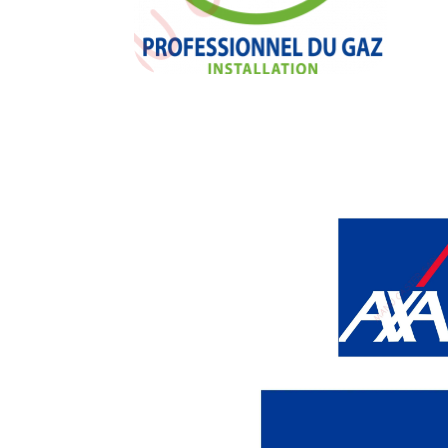
logo-pgi-professionnel-gaz-
installation-254×300