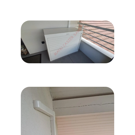
20260623_183052
20260623_183045